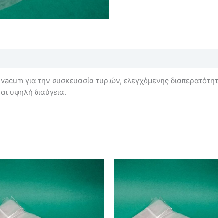
acum για την συσκευασία τυριών, ελεγχόμενης διαπερατότητ
αι υψηλή διαύγεια.