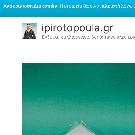
Ανακοίνωση Διακοπών:
Η εταιρεία θα είναι
κλειστή
λόγω 
Μετάβαση
ipirotopoula.gr
στο
περιεχόμενο
Ένζυμα, καλλιέργειες, βοηθητικές ύλες ε