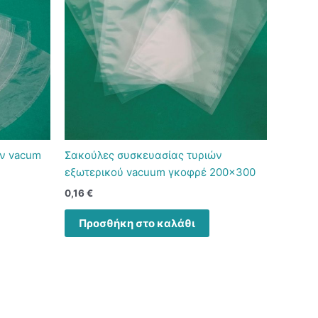
ών vacum
Σακούλες συσκευασίας τυριών
εξωτερικού vacuum γκοφρέ 200×300
0,16
€
Προσθήκη στο καλάθι