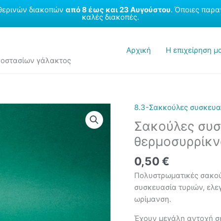
θερινών διακοπών
από 8 έως και 23 Αυγούστου
. Όποιες παρα
καλές διακοπές.
Αρχική
Η επιχείρηση μ
ργοστασίων γάλακτος
8.3-Σακκούλες συσκευα
Σακούλες συσ
θερμοσυρρίκ
0,50
€
Πολυστρωματικές σακού
συσκευασία τυριών, ελε
ωρίμανση.
Έχουν μεγάλη αντοχή σε