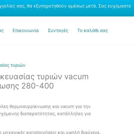
τυριών
γγελίες σας, θα εξυπηρετηθούν αμέσως μετά. Σας ευχόμαστε
vacum
θερμοσυρρίκνωσης
280-
ας
400
Επικοινωνία
Συνταγές
Το καλάθι σας
ποσότητα
σίας τυριών
κευασίας τυριών vacum
νωσης 280-400
λες θερμοσυρρίκνωσης και vacum για την
γχόμενης διαπερατότητας, κατάλληλες για
 μηχανικές καταπονήσεις και υψηλή διαύγεια.