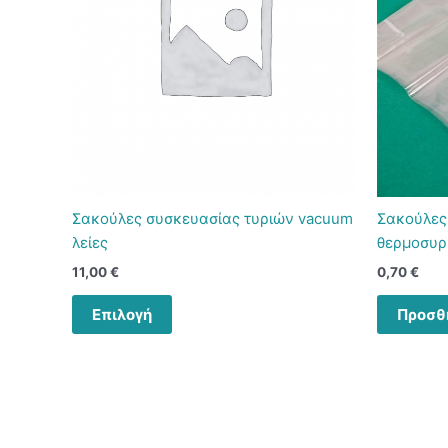
Σακούλες συσκευασίας τυριών vacuum
Σακούλες
λείες
θερμοσυρ
11,00
€
0,70
€
Αυτό
Επιλογή
Προσθ
το
προϊόν
έχει
πολλαπλές
παραλλαγές.
Οι