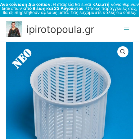
1,5
Ανακοίνωση Διακοπών:
Η εταιρεία θα είναι
κλειστή
λόγω θερινών
διακοπών
από 8 έως και 23 Αυγούστου
. Όποιες παραγγελίες σας,
kg
θα εξυπηρετηθούν αμέσως μετά. Σας ευχόμαστε καλές διακοπές.
P00810
Μετάβαση
ποσότητα
ipirotopoula.gr
στο
περιεχόμενο