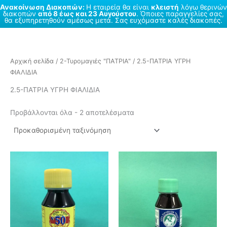
Ανακοίνωση Διακοπών:
Η εταιρεία θα είναι
κλειστή
λόγω θερινών
διακοπών
από 8 έως και 23 Αυγούστου
. Όποιες παραγγελίες σας,
θα εξυπηρετηθούν αμέσως μετά. Σας ευχόμαστε καλές διακοπές.
Μετάβαση
στο
περιεχόμενο
Αρχική σελίδα
/
2-Τυρομαγιές "ΠΑΤΡΙΑ"
/ 2.5-ΠΑΤΡΙΑ ΥΓΡΗ
ΦΙΑΛΙΔΙΑ
2.5-ΠΑΤΡΙΑ ΥΓΡΗ ΦΙΑΛΙΔΙΑ
Προβάλλονται όλα - 2 αποτελέσματα